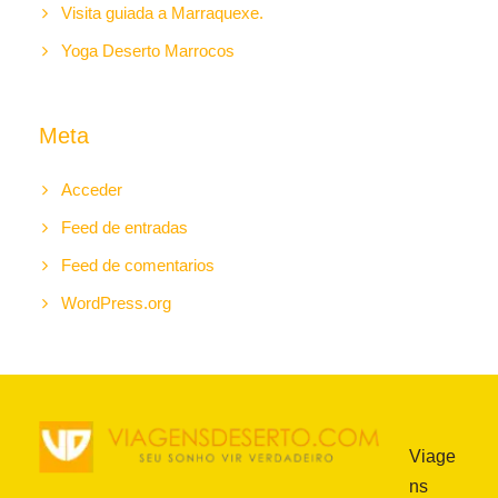
Visita guiada a Marraquexe.
Yoga Deserto Marrocos
Meta
Acceder
Feed de entradas
Feed de comentarios
WordPress.org
Viage
ns