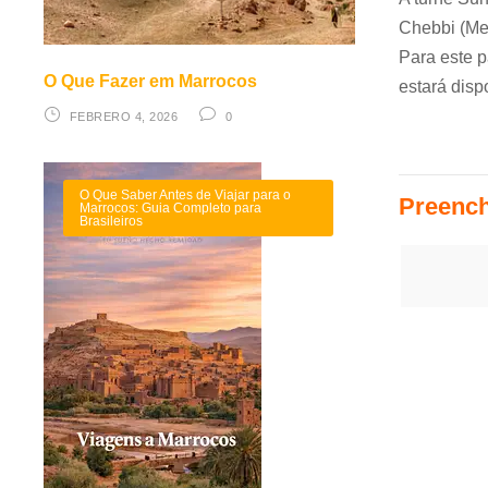
Chebbi (Mer
Para este p
O Que Fazer em Marrocos
estará disp
FEBRERO 4, 2026
0
Passeio de
O Que Saber Antes de Viajar para o
Preench
Marrocos: Guia Completo para
Brasileiros