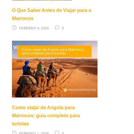
O Que Saber Antes de Viajar para o
Marrocos
FEBRERO 4, 2026
0
Como viajar de Angola para Marrocos:
guia completo para turistas
Como viajar de Angola para
Marrocos: guia completo para
turistas
FEBRERO 1, 2026
0