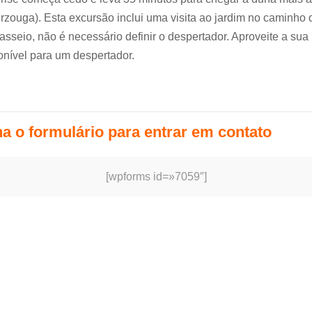
zouga). Esta excursão inclui uma visita ao jardim no caminho d
asseio, não é necessário definir o despertador. Aproveite a sua 
onível para um despertador.
 camelo no Deserto do Saara
a o formulário para entrar em contato
[wpforms id=»7059″]