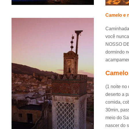
Camelo e n
Caminhada 
você nunca
NOSSO DESE
dormindo n
acampamen
Camelo 
(1 noite no
deserto a p
comida, cob
30min, pas
meio do Saa
nascer do 