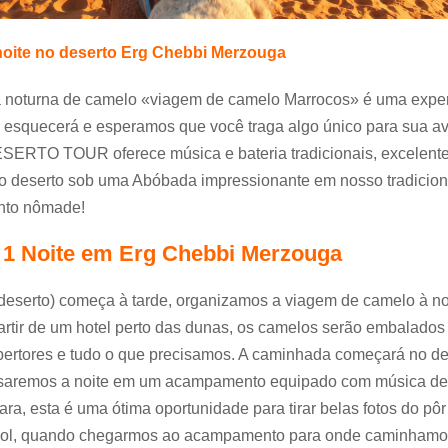
oite no deserto Erg Chebbi Merzouga
noturna de camelo «viagem de camelo Marrocos» é uma exper
 esquecerá e esperamos que você traga algo único para sua av
RTO TOUR oferece música e bateria tradicionais, excelente
o deserto sob uma Abóbada impressionante em nosso tradicion
to nômade!
1 Noite em Erg Chebbi Merzouga
 deserto) começa à tarde, organizamos a viagem de camelo à no
artir de um hotel perto das dunas, os camelos serão embalado
ertores e tudo o que precisamos. A caminhada começará no des
saremos a noite em um acampamento equipado com música de 
ra, esta é uma ótima oportunidade para tirar belas fotos do pôr
sol, quando chegarmos ao acampamento para onde caminhamo