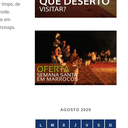
r limpo, de
noite,
te em
rzouga,
AGOSTO 2026
L
M
X
J
V
S
D