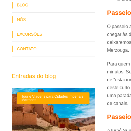
BLOG
Passeio
NÓS
O passeio a
chegar às 
EXCURSÕES
deixaremos 
CONTATO
Merzouga.
Para quem d
minutos. Se
Entradas do blog
de “estacio
deste curto
uma parada 
Tour e Viagens para Cidades imperiais
Marrocos
de canais.
Passeio
A turnê Sun