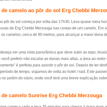
 de camelo ao pôr do sol Erg Chebbi Merz
o pôr do sol começa por volta das 17h30. Leva quase meia hor
dunas de Erg Chebbi Merzouga nas costas de um camelo. Em s
os camelos, cerca de 80 metros, para alcançar a maior duna d
eseja ver uma vista panorâmica que deve subir ao topo, levar
 você preferir não escalar as dunas mais altas, a área ao redo
namento” é perfeita para assistir o pôr do sol. Depois de ter des
 período de tempo, viajamos de volta ao hotel / riad. Este passei
no jardim do oásis, onde você terá uma breve explicação sobr
 de camelo Sunrise Erg Chebbi Merzouga
rise começa cedo e leva 35 minutos para chegar à duna mais a