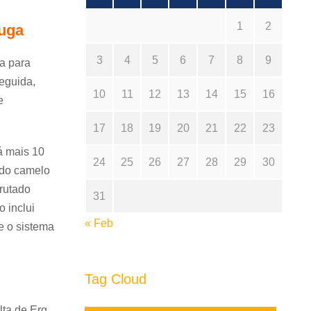
1
2
ouga
3
4
5
6
7
8
9
a para
eguida,
10
11
12
13
14
15
16
e
17
18
19
20
21
22
23
á mais 10
24
25
26
27
28
29
30
r do camelo
frutado
31
o inclui
« Feb
e o sistema
Tag Cloud
lta de Erg