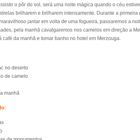
assistir o pôr do sol, será uma noite mágica quando o céu estive
strelas brilharem e brilharem intensamente. Durante a primeira 
aravilhoso jantar em volta de uma fogueira, passaremos a noi
ades, pela manhã cavalgaremos nos camelos em direção a Me
á café da manhã e tomar banho no hotel em Merzouga.
c no deserto
io de camelo
da manhã
do:
as
o
das de monumentos