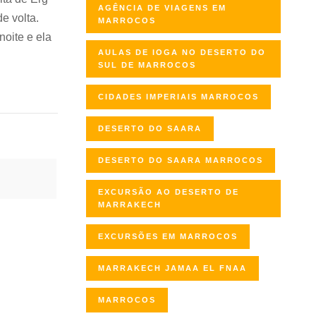
AGÊNCIA DE VIAGENS EM
e volta.
MARROCOS
noite e ela
AULAS DE IOGA NO DESERTO DO
SUL DE MARROCOS
CIDADES IMPERIAIS MARROCOS
DESERTO DO SAARA
DESERTO DO SAARA MARROCOS
EXCURSÃO AO DESERTO DE
MARRAKECH
EXCURSÕES EM MARROCOS
MARRAKECH JAMAA EL FNAA
MARROCOS