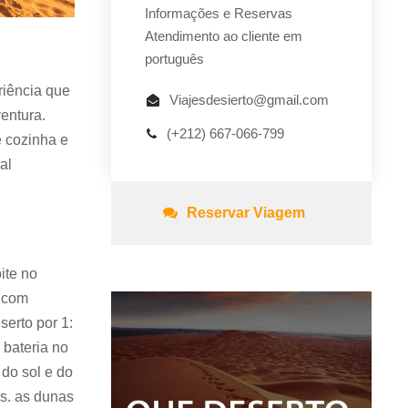
Informações e Reservas
Atendimento ao cliente em
português
iência que
Viajesdesierto@gmail.com
entura.
(+212) 667-066-799
 cozinha e
al
Reservar Viagem
ite no
s com
erto por 1:
bateria no
 do sol e do
s. as dunas