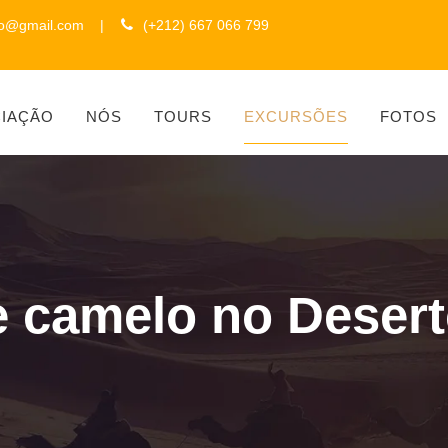
to@gmail.com
|
(+212) 667 066 799
CIAÇÃO
NÓS
TOURS
EXCURSÕES
FOTOS
e camelo no Desert