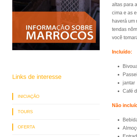
altas para 
cima e as e
haverá um m
tendas nôm
você tomar
Incluído:
Bivoua
Passe
Links de interesse
jantar
Café 
INICIAÇÃO
Não incluí
TOURS
Bebid
OFERTA
Almoç
Entra