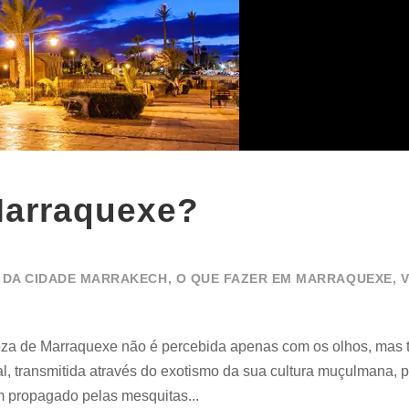
Marraquexe?
 DA CIDADE MARRAKECH
,
O QUE FAZER EM MARRAQUEXE
,
V
eza de Marraquexe não é percebida apenas com os olhos, mas
, transmitida através do exotismo da sua cultura muçulmana, p
m propagado pelas mesquitas...