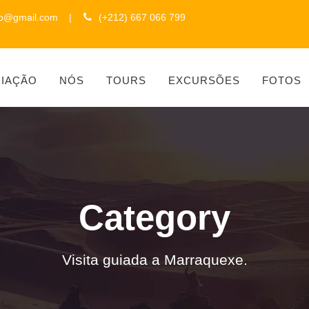
to@gmail.com
|
(+212) 667 066 799
CIAÇÃO
NÓS
TOURS
EXCURSÕES
FOTOS
Category
Visita guiada a Marraquexe.