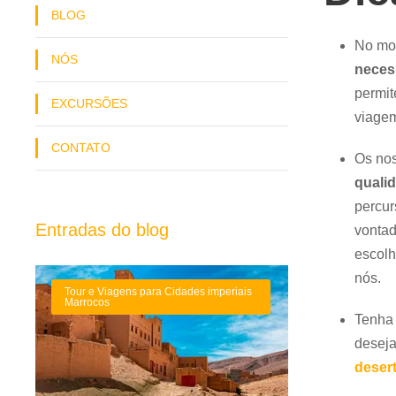
BLOG
No mom
NÓS
necess
permit
EXCURSÕES
viage
CONTATO
Os nos
qualid
percur
Entradas do blog
vontad
escolh
nós.
Tour e Viagens para Cidades imperiais
Marrocos
Tenha
deseja
deser