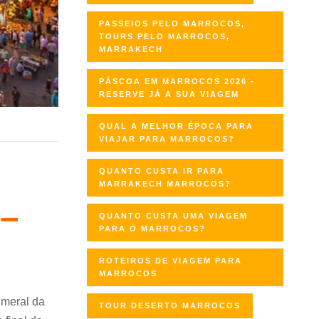
PASSEIOS PELO MARROCOS,
TOURS PELO MARROCOS,
MARRAKECH
PÁSCOA EM MARROCOS 2026 -
RESERVE JÁ A SUA VIAGEM
QUAL A MELHOR ÉPOCA PARA
VIAJAR PARA MARROCOS?
QUANTO CUSTA IR PARA
MARRAKECH MARROCOS?
 –
QUANTO CUSTA UMA VIAGEM
PARA O MARROCOS?
ROTEIROS DE VIAGEM PARA
MARROCOS
lmeral da
TOUR DESERTO MARROCOS