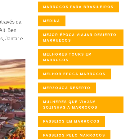
MARROCOS PARA BRASILEIROS
MEDINA
através da
 Ait Ben
MEJOR ÉPOCA VIAJAR DESIERTO
, Jantar e
MARRUECOS
MELHORES TOURS EM
MARROCOS
MELHOR ÉPOCA MARROCOS
MERZOUGA DESERTO
MULHERES QUE VIAJAM
SOZINHAS A MARROCOS
PASSEIOS EM MARROCOS
PASSEIOS PELO MARROCOS