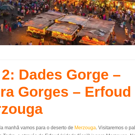
 2: Dades Gorge –
ra Gorges – Erfoud
rzouga
da manhã vamos para o deserto de
Merzouga
. Visitaremos o pa