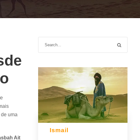
sde
to
de
mais
e de uma
Ismail
sbah Ait