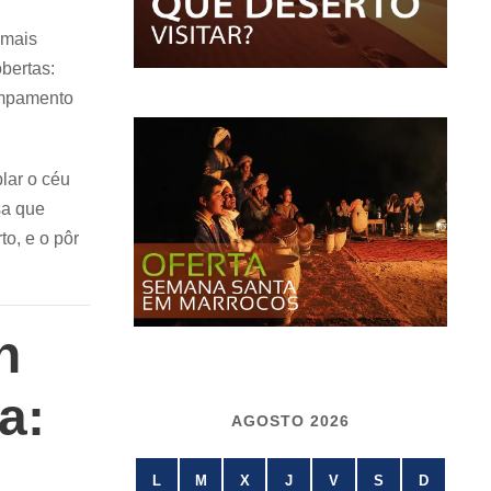
 mais
bertas:
ampamento
lar o céu
sa que
o, e o pôr
h
a:
AGOSTO 2026
L
M
X
J
V
S
D