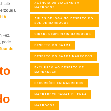
AGÊNCIA DE VIAGENS EM
ch até
MARROCOS
Merzouga
,
H A
AULAS DE IOGA NO DESERTO DO
SUL DE MARROCOS
CIDADES IMPERIAIS MARROCOS
m Fez,
a, pode
DESERTO DO SAARA
Tour de
DESERTO DO SAARA MARROCOS
to
EXCURSÃO AO DESERTO DE
MARRAKECH
EXCURSÕES EM MARROCOS
do
MARRAKECH JAMAA EL FNAA
MARROCOS