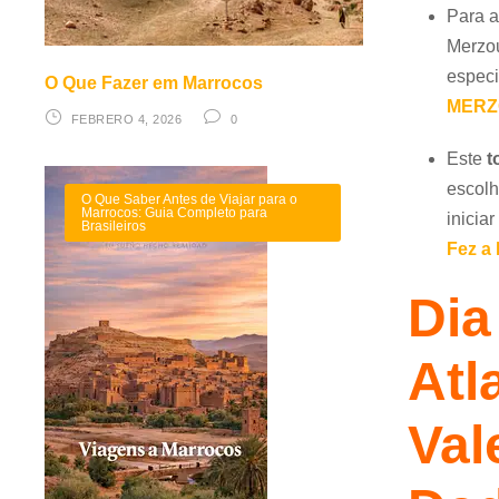
Para a
Merzo
especi
O Que Fazer em Marrocos
MERZ
FEBRERO 4, 2026
0
Este
t
escol
O Que Saber Antes de Viajar para o
Marrocos: Guia Completo para
inicia
Brasileiros
Fez a
Dia
Atl
Val