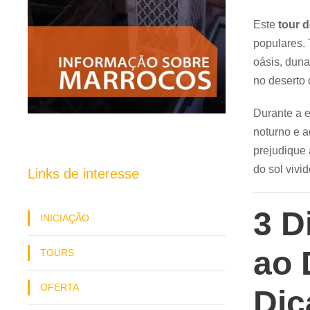
Este
tour 
populares. 
oásis, dun
no deserto 
Durante a e
noturno e a
prejudique 
do sol vivi
Links de interesse
3 D
INICIAÇÃO
ao 
TOURS
OFERTA
Dic