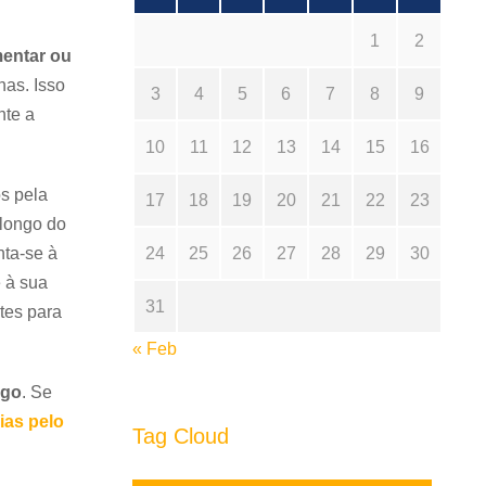
1
2
mentar ou
as. Isso
3
4
5
6
7
8
9
nte a
10
11
12
13
14
15
16
s pela
17
18
19
20
21
22
23
 longo do
nta-se à
24
25
26
27
28
29
30
e à sua
31
tes para
« Feb
ngo
. Se
ias pelo
Tag Cloud