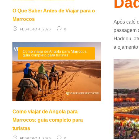
Da
O Que Saber Antes de Viajar para o
Marrocos
Após café 
FEBRERO 4, 2026
0
passagem d
Haddou, at
alojamento 
Como viajar de Angola para Marrocos:
guia completo para turistas
Como viajar de Angola para
Marrocos: guia completo para
turistas
FEBRERO 1, 2026
0