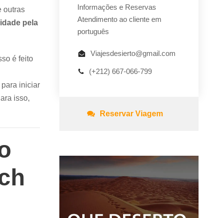
Informações e Reservas
e outras
Atendimento ao cliente em
idade pela
português
Viajesdesierto@gmail.com
sso é feito
(+212) 667-066-799
para iniciar
ara isso,
Reservar Viagem
o
ech