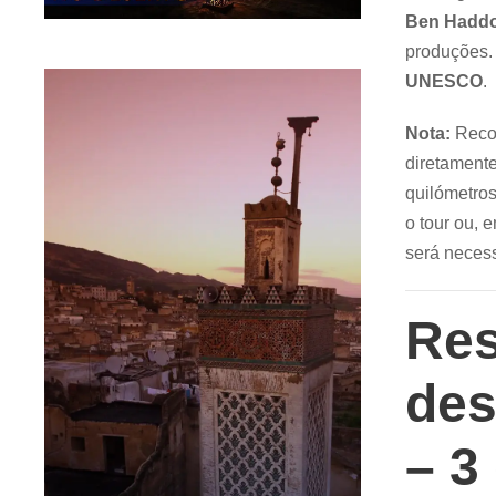
Ben Hadd
produções. 
UNESCO
.
Nota:
Reco
diretament
quilómetros
o tour ou, 
será necess
Res
des
– 3