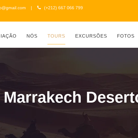
to@gmail.com
|
(+212) 667 066 799
CIAÇÃO
NÓS
TOURS
EXCURSÕES
FOTOS
e Marrakech Deser