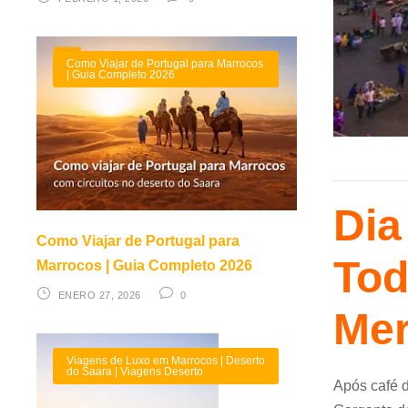
Como Viajar de Portugal para Marrocos
| Guia Completo 2026
Dia
Como Viajar de Portugal para
Tod
Marrocos | Guia Completo 2026
ENERO 27, 2026
0
Me
Viagens de Luxo em Marrocos | Deserto
do Saara | Viagens Deserto
Após café 