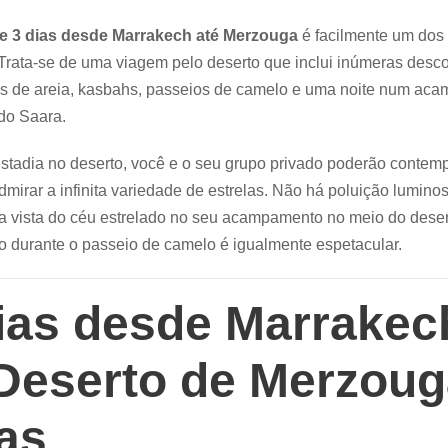
de 3 dias desde Marrakech até Merzouga
é facilmente um dos
Trata-se de uma viagem pelo deserto que inclui inúmeras desco
as de areia, kasbahs, passeios de camelo e uma noite num ac
do Saara.
stadia no deserto, você e o seu grupo privado poderão contemp
dmirar a infinita variedade de estrelas. Não há poluição lumino
a vista do céu estrelado no seu acampamento no meio do desert
do durante o passeio de camelo é igualmente espetacular.
ias desde Marrakec
Deserto de Merzoug
as