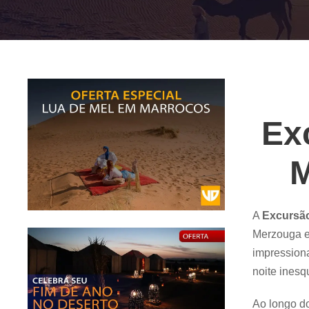
Ex
M
A
Excursão
Merzouga e 
impression
noite inesq
Ao longo d