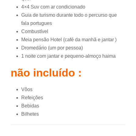
4×4 Suv com ar condicionado
Guia de turismo durante todo o percurso que
fala portugues
Combustível
Meia pensão Hotel (café da manhã e jantar )
Dromedário (um por pessoa)
1 noite com jantar e pequeno-almoço haima
não incluído :
Vôos
Refeições
Bebidas
Bilhetes
Tour 8 dias de Casablanca ao Deserto Saara e