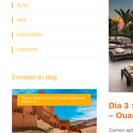
BLOG
NÓS
EXCURSÕES
CONTATO
Entradas do blog
Tour e Viagens para Cidades imperiais
Marrocos
Dia 3
– Oua
Saimos apó