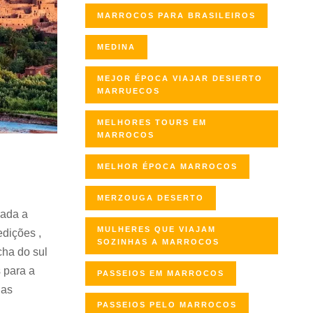
MARROCOS PARA BRASILEIROS
MEDINA
MEJOR ÉPOCA VIAJAR DESIERTO
MARRUECOS
MELHORES TOURS EM
MARROCOS
MELHOR ÉPOCA MARROCOS
MERZOUGA DESERTO
rada a
MULHERES QUE VIAJAM
edições ,
SOZINHAS A MARROCOS
cha do sul
 para a
PASSEIOS EM MARROCOS
 as
PASSEIOS PELO MARROCOS