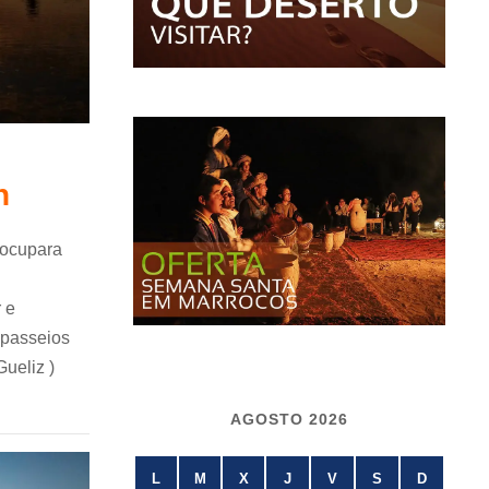
h
 ocupara
 e
 passeios
Gueliz )
AGOSTO 2026
L
M
X
J
V
S
D