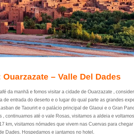
: Ouarzazate – Valle Del Dades
fé da manhã e fomos visitar a cidade de Ouarzazate , conside
a de entrada do deserto e o lugar do qual parte as grandes exp
asban de Taourirt e o palácio principal de Glaoui e o Gran Pan
 , continuamos até o vale Rosas, visitamos a aldeia e voltamos
 17 km, visitamos nómades que vivem nas Cuervas para chegar
de Dades. Hospedamos e jantamos no hotel.