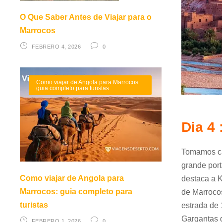
O Que Saber Antes de Viajar para o
Marrocos
FEBRERO 4, 2026
0
Como viajar de Angola para Marrocos:
guia completo para turistas
Dia 4 
Tomamos ca
grande port
Como viajar de Angola para
destaca a K
Marrocos: guia completo para
de Marrocos
turistas
estrada de
Gargantas 
FEBRERO 1, 2026
0