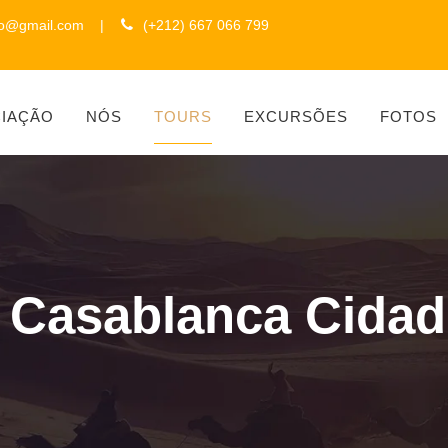
to@gmail.com
|
(+212) 667 066 799
CIAÇÃO
NÓS
TOURS
EXCURSÕES
FOTOS
s Casablanca Cidad