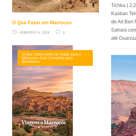
Tichka ( 2.
Kasban Telo
de Ait Ben 
O Que Fazer em Marrocos
Sahara com
FEBRERO 4, 2026
0
até Ouarza
O Que Saber Antes de Viajar para o
Marrocos: Guia Completo para
Brasileiros