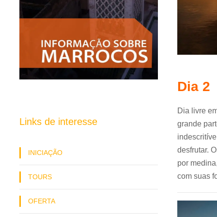
Dia 2
Dia livre 
Links de interesse
grande par
indescritív
desfrutar. 
INICIAÇÃO
por medina,
com suas f
TOURS
OFERTA