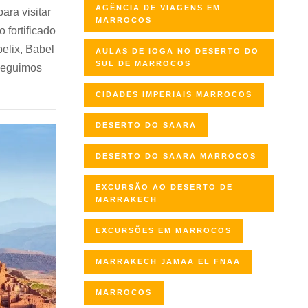
AGÊNCIA DE VIAGENS EM
ara visitar
MARROCOS
fortificado
elix, Babel
AULAS DE IOGA NO DESERTO DO
SUL DE MARROCOS
seguimos
CIDADES IMPERIAIS MARROCOS
DESERTO DO SAARA
DESERTO DO SAARA MARROCOS
EXCURSÃO AO DESERTO DE
MARRAKECH
EXCURSÕES EM MARROCOS
MARRAKECH JAMAA EL FNAA
MARROCOS