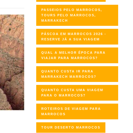
PASSEIOS PELO MARROCOS,
TOURS PELO MARROCOS,
MARRAKECH
PÁSCOA EM MARROCOS 2026 -
RESERVE JÁ A SUA VIAGEM
QUAL A MELHOR ÉPOCA PARA
VIAJAR PARA MARROCOS?
QUANTO CUSTA IR PARA
MARRAKECH MARROCOS?
QUANTO CUSTA UMA VIAGEM
PARA O MARROCOS?
ROTEIROS DE VIAGEM PARA
MARROCOS
TOUR DESERTO MARROCOS