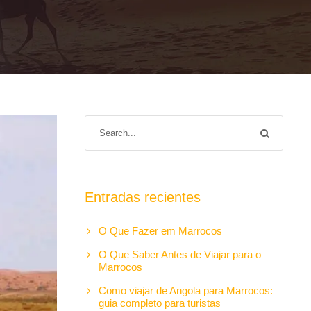
Entradas recientes
O Que Fazer em Marrocos
O Que Saber Antes de Viajar para o
Marrocos
Como viajar de Angola para Marrocos:
guia completo para turistas