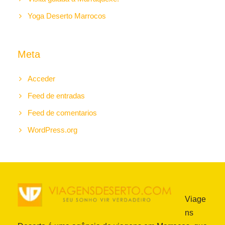
Yoga Deserto Marrocos
Meta
Acceder
Feed de entradas
Feed de comentarios
WordPress.org
Viage
ns