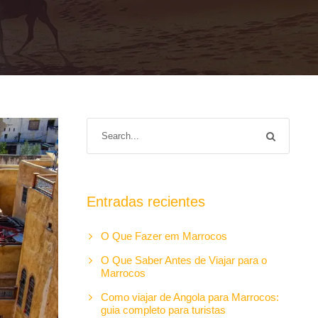
Entradas recientes
O Que Fazer em Marrocos
O Que Saber Antes de Viajar para o
Marrocos
Como viajar de Angola para Marrocos:
guia completo para turistas