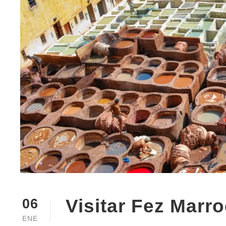
Visitar Fez Marr
06
ENE