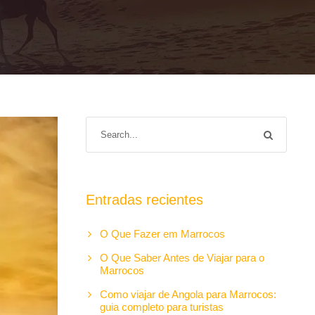
Entradas recientes
O Que Fazer em Marrocos
O Que Saber Antes de Viajar para o
Marrocos
Como viajar de Angola para Marrocos:
guia completo para turistas