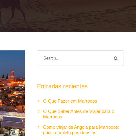
Entradas recientes
O Que Fazer em Marrocos
O Que Saber Antes de Viajar para o
Marrocos
Como viajar de Angola para Marrocos:
guia completo para turistas