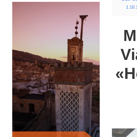
1.10.
M
V
«H