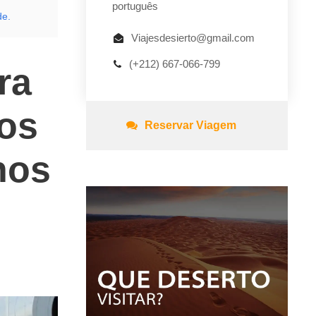
português
de.
Viajesdesierto@gmail.com
(+212) 667-066-799
ra
os
Reservar Viagem
nos