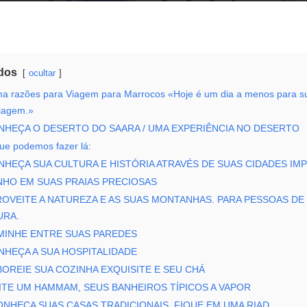
dos
ocultar
ma razões para Viagem para Marrocos «Hoje é um dia a menos para s
iagem.»
NHEÇA O DESERTO DO SAARA / UMA EXPERIÊNCIA NO DESERTO
ue podemos fazer lá:
NHEÇA SUA CULTURA E HISTÓRIA ATRAVÉS DE SUAS CIDADES IMP
NHO EM SUAS PRAIAS PRECIOSAS
OVEITE A NATUREZA E AS SUAS MONTANHAS. PARA PESSOAS DE
URA.
MINHE ENTRE SUAS PAREDES
NHEÇA A SUA HOSPITALIDADE
BOREIE SUA COZINHA EXQUISITE E SEU CHÁ
SITE UM HAMMAM, SEUS BANHEIROS TÍPICOS A VAPOR
ONHEÇA SUAS CASAS TRADICIONAIS, FIQUE EM UMA RIAD