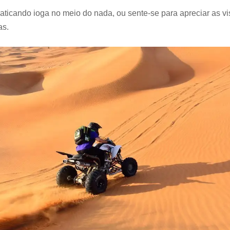
aticando ioga no meio do nada, ou sente-se para apreciar as vi
as.