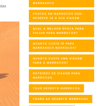
MARRAKECH
stas
PÁSCOA EM MARROCOS 2026 -
RESERVE JÁ A SUA VIAGEM
QUAL A MELHOR ÉPOCA PARA
VIAJAR PARA MARROCOS?
QUANTO CUSTA IR PARA
MARRAKECH MARROCOS?
QUANTO CUSTA UMA VIAGEM
PARA O MARROCOS?
ROTEIROS DE VIAGEM PARA
MARROCOS
TOUR DESERTO MARROCOS
TOURS AO DESERTO MARROCOS