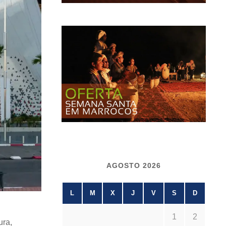
AGOSTO 2026
L
M
X
J
V
S
D
1
2
ura,