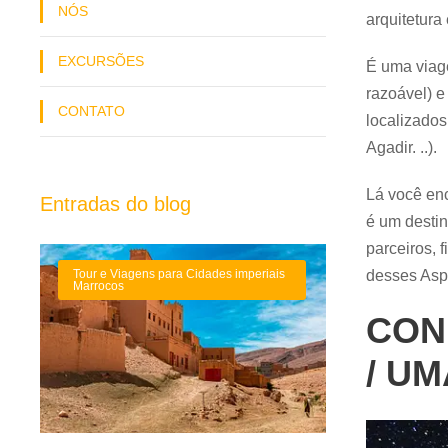
NÓS
arquitetura
EXCURSÕES
É uma viag
razoável) e
CONTATO
localizados
Agadir. ..).
Lá você enc
Entradas do blog
é um destin
parceiros, 
desses Asp
Tour e Viagens para Cidades imperiais
Marrocos
CON
/ U