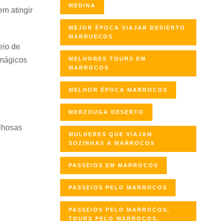
MEDINA
m atingir
MEJOR ÉPOCA VIAJAR DESIERTO
MARRUECOS
eio de
 mágicos
MELHORES TOURS EM
MARROCOS
MELHOR ÉPOCA MARROCOS
MERZOUGA DESERTO
lhosas
MULHERES QUE VIAJAM
SOZINHAS A MARROCOS
PASSEIOS EM MARROCOS
PASSEIOS PELO MARROCOS
PASSEIOS PELO MARROCOS,
TOURS PELO MARROCOS,