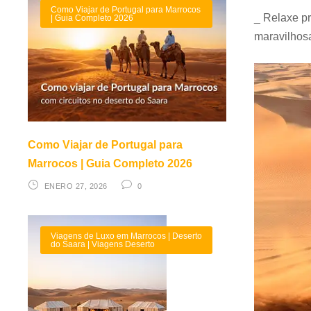
Como Viajar de Portugal para Marrocos
_ Relaxe pr
| Guia Completo 2026
maravilhos
Como Viajar de Portugal para
Marrocos | Guia Completo 2026
ENERO 27, 2026
0
Viagens de Luxo em Marrocos | Deserto
do Saara | Viagens Deserto