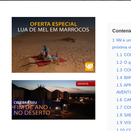
Conteni
1
Mil e u
próxima v
1.1
CO
1.2
O q
1.3
CO
1.4
BA
1.5
APR
AVENT
1.6
CA
1.7
CO
1.8
SA
1.9
VI
1.10
C