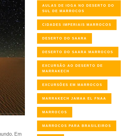
AULAS DE IOGA NO DESERTO DO
SUL DE MARROCOS
CIDADES IMPERIAIS MARROCOS
DESERTO DO SAARA
DESERTO DO SAARA MARROCOS
EXCURSÃO AO DESERTO DE
MARRAKECH
EXCURSÕES EM MARROCOS
MARRAKECH JAMAA EL FNAA
MARROCOS
MARROCOS PARA BRASILEIROS
 mundo. Em