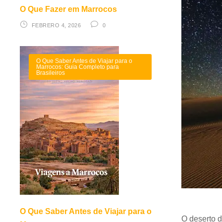
O Que Fazer em Marrocos
FEBRERO 4, 2026
0
O Que Saber Antes de Viajar para o
Marrocos: Guia Completo para
Brasileiros
O Que Saber Antes de Viajar para o
O deserto 