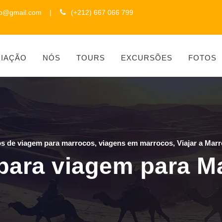
to@gmail.com
|
(+212) 667 066 799
CIAÇÃO
NÓS
TOURS
EXCURSÕES
FOTOS
os de viagem para marrocos
,
viagens em marrocos
,
Viajar a Mar
 para viagem para M