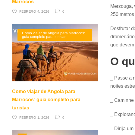
Marrocos
Merzouga, 
FEBRERO 4, 2026
0
250 metros 
Desfrutar d
Como viajar de Angola para Marrocos:
dromedário,
guia completo para turistas
que devem 
O qu
_ Passe a 
noites estr
Como viajar de Angola para
Marrocos: guia completo para
_ Caminhe 
turistas
_ Exploran
FEBRERO 1, 2026
0
_ Dirija um