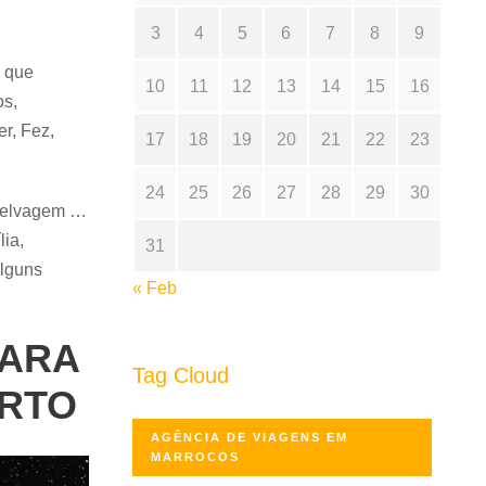
3
4
5
6
7
8
9
o que
10
11
12
13
14
15
16
os,
r, Fez,
17
18
19
20
21
22
23
24
25
26
27
28
29
30
a selvagem …
lia,
31
alguns
« Feb
AARA
Tag Cloud
ERTO
AGÊNCIA DE VIAGENS EM
MARROCOS