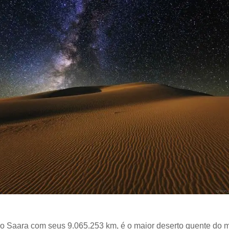
do Saara com seus 9.065.253 km, é o maior deserto quente do