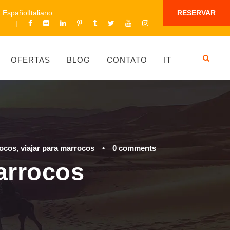
Español
Italiano
RESERVAR
OFERTAS
BLOG
CONTATO
IT
rocos
,
viajar para marrocos
•
0 comments
arrocos