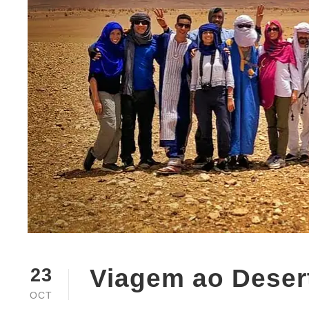
Viagem ao Deser
23
OCT