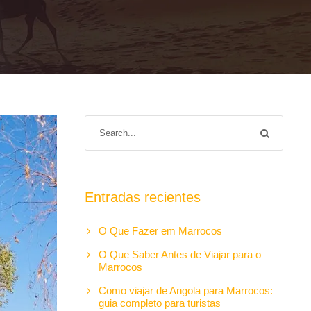
Entradas recientes
O Que Fazer em Marrocos
O Que Saber Antes de Viajar para o
Marrocos
Como viajar de Angola para Marrocos:
guia completo para turistas