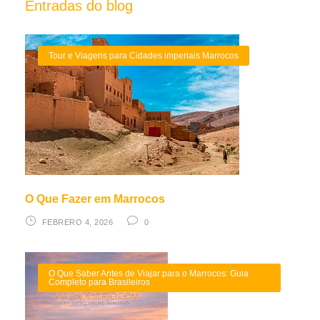
Entradas do blog
Tour e Viagens para Cidades imperiais Marrocos
O Que Fazer em Marrocos
FEBRERO 4, 2026
0
O Que Saber Antes de Viajar para o Marrocos: Guia
Completo para Brasileiros