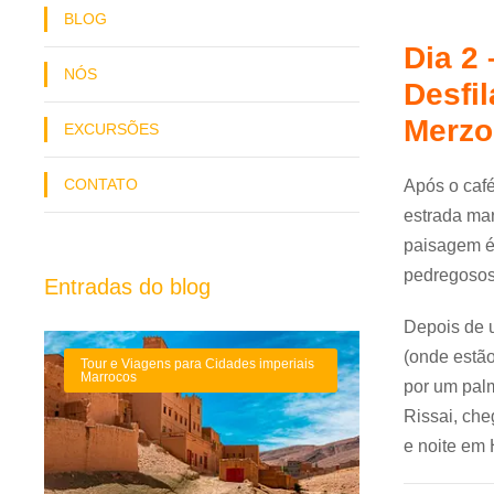
BLOG
Dia 2 
NÓS
Desfi
Merzo
EXCURSÕES
CONTATO
Após o caf
estrada mar
paisagem é 
pedregosos
Entradas do blog
Depois de u
(onde estão
Tour e Viagens para Cidades imperiais
Marrocos
por um palm
Rissai, che
e noite em