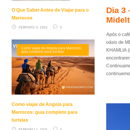
Dia 3
O Que Saber Antes de Viajar para o
Marrocos
Midelt
FEBRERO 4, 2026
0
Após o caf
oásis de M
Como viajar de Angola para Marrocos:
KHAMLIA (c
guia completo para turistas
encontrare
Continuamo
continuemo
Como viajar de Angola para
Marrocos: guia completo para
turistas
FEBRERO 1, 2026
0