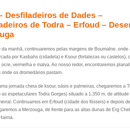
– Desfiladeiros de Dades –
ladeiros de Todra – Erfoud – Dese
uga
é da manhã, continuaremos pelas margens de Boumalne, onde
cada por Kasbahs (cidadela) e Ksour (fortalezas ou castelos), 
ocre, vermelha e malva. Ao nosso redor, encontraremos planal
 onde os dromedários pastam.
ma jornada cheia de ksour, oásis e palmeiras, chegaremos a T
 as espetaculares Todra Gorges) situado a 1.350 m. de altitude
eiral. Continuamos em Erfoud (cidade dos fósseis) e depois d
garemos a Merzouga, de frente para as altas dunas de Erg Cheb
 Haima.