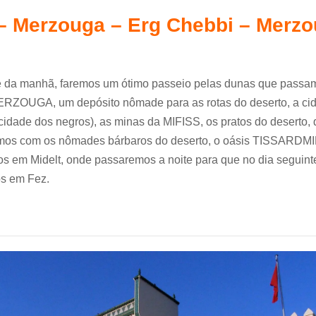
 – Merzouga – Erg Chebbi – Merzo
é da manhã, faremos um ótimo passeio pelas dunas que passam
ERZOUGA, um depósito nômade para as rotas do deserto, a ci
idade dos negros), as minas da MIFISS, os pratos do deserto,
mos com os nômades bárbaros do deserto, o oásis TISSARDM
s em Midelt, onde passaremos a noite para que no dia seguint
s em Fez.