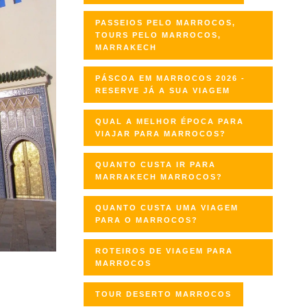
PASSEIOS PELO MARROCOS,
TOURS PELO MARROCOS,
MARRAKECH
PÁSCOA EM MARROCOS 2026 -
RESERVE JÁ A SUA VIAGEM
QUAL A MELHOR ÉPOCA PARA
VIAJAR PARA MARROCOS?
QUANTO CUSTA IR PARA
MARRAKECH MARROCOS?
QUANTO CUSTA UMA VIAGEM
PARA O MARROCOS?
ROTEIROS DE VIAGEM PARA
MARROCOS
TOUR DESERTO MARROCOS