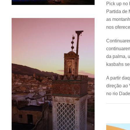
Pick up no 
Partida de
as montanha
nos oferece
Continuare
continuarem
da palma, u
kasbahs sec
A partir da
direção ao 
no rio Dade