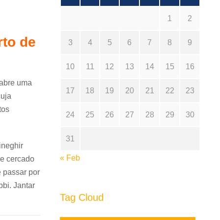
1
2
rto de
3
4
5
6
7
8
9
10
11
12
13
14
15
16
 abre uma
17
18
19
20
21
22
23
cuja
tos
24
25
26
27
28
29
30
31
ineghir
« Feb
 e cercado
e passar por
bi. Jantar
Tag Cloud