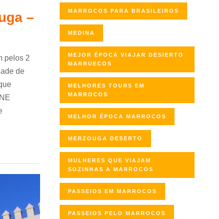
MARROCOS PARA BRASILEIROS
uga –
MEDINA
MEJOR ÉPOCA VIAJAR DESIERTO
 pelos 2
MARRUECOS
dade de
 que
MELHORES TOURS EM
MARROCOS
INE
e
MELHOR ÉPOCA MARROCOS
MERZOUGA DESERTO
MULHERES QUE VIAJAM
SOZINHAS A MARROCOS
PASSEIOS EM MARROCOS
PASSEIOS PELO MARROCOS