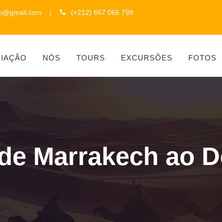
to@gmail.com
|
(+212) 667 066 799
CIAÇÃO
NÓS
TOURS
EXCURSÕES
FOTOS
 de Marrakech ao D