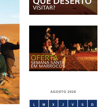
AGOSTO 2026
L
M
X
J
V
S
D