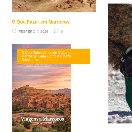
O Que Fazer em Marrocos
FEBRERO 4, 2026
0
O Que Saber Antes de Viajar para o
Marrocos: Guia Completo para
Brasileiros