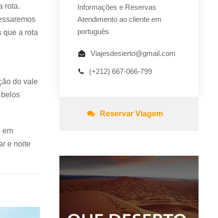
 rota.
Informações e Reservas
vessaremos
Atendimento ao cliente em
português
 que a rota
Viajesdesierto@gmail.com
(+212) 667-066-799
ção do vale
 belos
Reservar Viagem
) em
r e noite